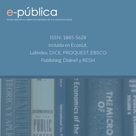
ISSN: 1885-5628
incluida en EconLit,
Latindex, DICE, PROQUEST, EBSCO
Publishing, Dialnet y RESH