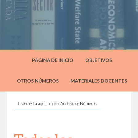
PÁGINA DE INICIO
OBJETIVOS
OTROS NÚMEROS
MATERIALES DOCENTES
Usted está aquí:
Inicio
/
Archivo de Números