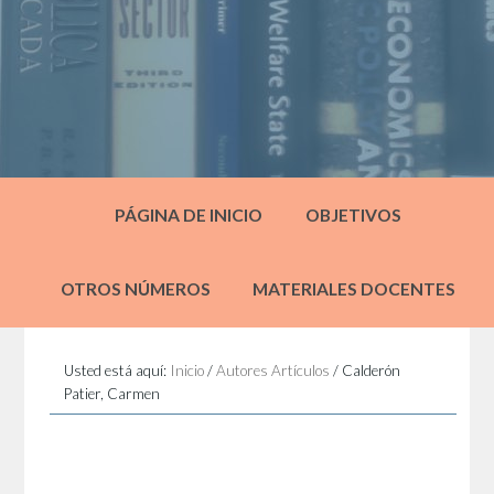
PÁGINA DE INICIO
OBJETIVOS
OTROS NÚMEROS
MATERIALES DOCENTES
Usted está aquí:
Inicio
/
Autores Artículos
/
Calderón
Patier, Carmen