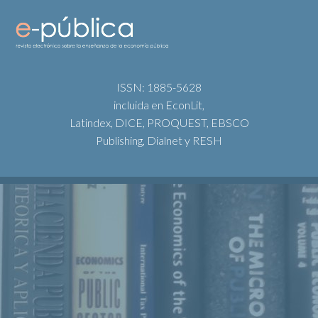
ISSN: 1885-5628
incluida en EconLit,
Latindex, DICE, PROQUEST, EBSCO
Publishing, Dialnet y RESH