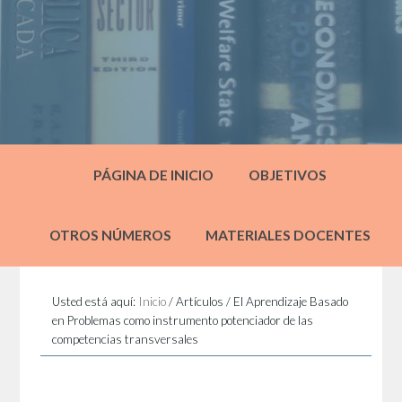
PÁGINA DE INICIO
OBJETIVOS
OTROS NÚMEROS
MATERIALES DOCENTES
Usted está aquí:
Inicio
/
Artículos
/
El Aprendizaje Basado
en Problemas como instrumento potenciador de las
competencias transversales