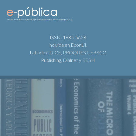
ISSN: 1885-5628
incluida en EconLit,
Latindex, DICE, PROQUEST, EBSCO
Publishing, Dialnet y RESH