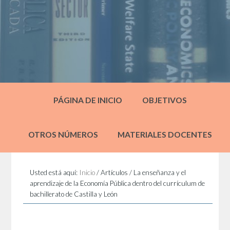
PÁGINA DE INICIO
OBJETIVOS
OTROS NÚMEROS
MATERIALES DOCENTES
Usted está aquí:
Inicio
/
Artículos
/
La enseñanza y el
aprendizaje de la Economía Pública dentro del currículum de
bachillerato de Castilla y León