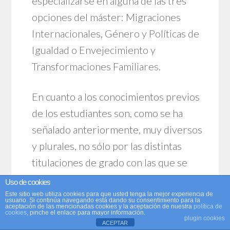
especializarse en alguna de las tres
opciones del máster: Migraciones
Internacionales, Género y Políticas de
Igualdad o Envejecimiento y
Transformaciones Familiares.
En cuanto a los conocimientos previos
de los estudiantes son, como se ha
señalado anteriormente, muy diversos
y plurales, no sólo por las distintas
titulaciones de grado con las que se
accede al MOPS, sino también por sus
Uso de cookies
distintos países de procedencia. Esto
Este sitio web utiliza cookies para que usted tenga la mejor experiencia de
usuario. Si continúa navegando está dando su consentimiento para la
aceptación de las mencionadas cookies y la aceptación de nuestra
política de
supone un esfuerzo adicional, a la vez
cookies
, pinche el enlace para mayor información.
plugin cookies
ACEPTAR
que un reto y un estímulo para el