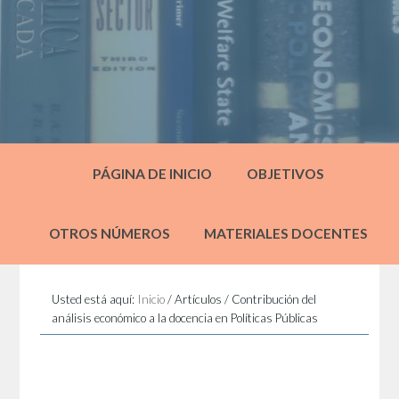
PÁGINA DE INICIO
OBJETIVOS
OTROS NÚMEROS
MATERIALES DOCENTES
Usted está aquí:
Inicio
/
Artículos
/
Contribución del
análisis económico a la docencia en Políticas Públicas