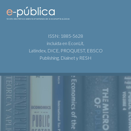
ISSN: 1885-5628
incluida en EconLit,
Latindex, DICE, PROQUEST, EBSCO
Publishing, Dialnet y RESH