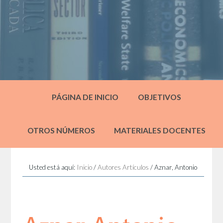
PÁGINA DE INICIO
OBJETIVOS
OTROS NÚMEROS
MATERIALES DOCENTES
Usted está aquí:
Inicio
/
Autores Artículos
/
Aznar, Antonio