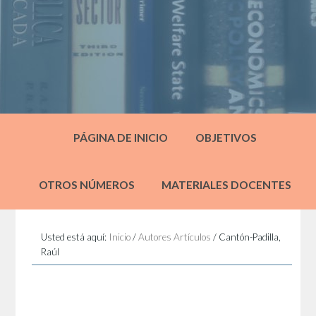
PÁGINA DE INICIO
OBJETIVOS
OTROS NÚMEROS
MATERIALES DOCENTES
Usted está aquí:
Inicio
/
Autores Artículos
/
Cantón-Padilla,
Raúl