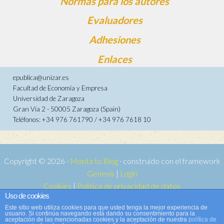
Normas para los autores
Evaluadores
Adhesiones
Enlaces
epublica@unizar.es
Facultad de Economía y Empresa
Universidad de Zaragoza
Gran Vía 2 - 50005 Zaragoza (Spain)
Teléfonos: +34 976 761790 / +34 976 7618 10
Copyright © 2026 ·
Monta tu Blog
· construido con el framework
Genesis
|
Login
Cookies
|
Política de privacidad de datos
Uso de cookies
Copyright © 2026 ·
Tema para e-publica 2
on
Genesis Framework
·
Este sitio web utiliza cookies para que usted tenga la mejor experiencia de
WordPress
·
Acceder
usuario. Si continúa navegando está dando su consentimiento para la
aceptación de las mencionadas cookies y la aceptación de nuestra
política de