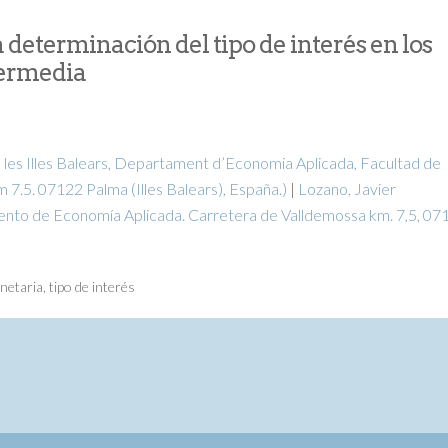
 determinación del tipo de interés en los
termedia
e les Illes Balears, Departament d’Economia Aplicada, Facultad de
7.5. 07122 Palma (Illes Balears), España.)
|
Lozano, Javier
mento de Economía Aplicada. Carretera de Valldemossa km. 7,5, 07
onetaria
,
tipo de interés