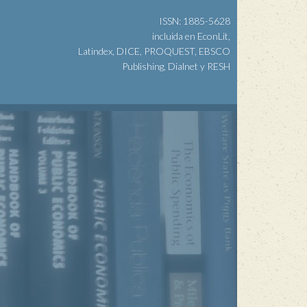
ISSN: 1885-5628
incluida en EconLit,
Latindex, DICE, PROQUEST, EBSCO
Publishing, Dialnet y RESH