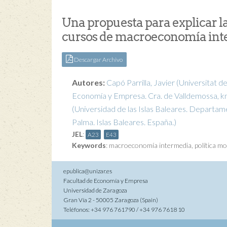
Una propuesta para explicar la
cursos de macroeconomía in
Descargar Archivo
Autores:
Capó Parrilla, Javier
(Universitat d
Economía y Empresa. Cra. de Valldemossa, km 
(Universidad de las Islas Baleares. Departa
Palma. Islas Baleares. España.)
JEL
:
A23
E43
Keywords
:
macroeconomía intermedia
,
política m
epublica@unizar.es
Facultad de Economía y Empresa
Universidad de Zaragoza
Gran Vía 2 - 50005 Zaragoza (Spain)
Teléfonos: +34 976 761790 / +34 976 7618 10