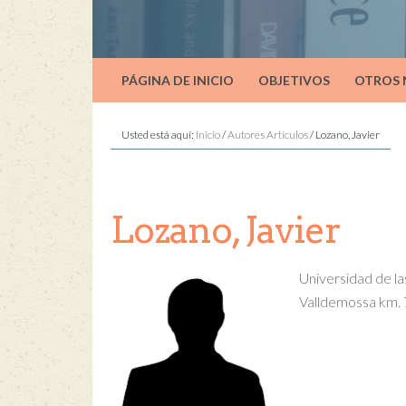
PÁGINA DE INICIO
OBJETIVOS
OTROS
Usted está aquí:
Inicio
/
Autores Artículos
/
Lozano, Javier
Lozano, Javier
Universidad de l
Valldemossa km. 7