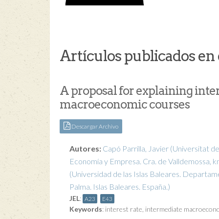
Artículos publicados en 
A proposal for explaining inte
macroeconomic courses
Descargar Archivo
Autores:
Capó Parrilla, Javier
(Universitat d
Economía y Empresa. Cra. de Valldemossa, km 
(Universidad de las Islas Baleares. Departa
Palma. Islas Baleares. España.)
JEL
:
A23
E43
Keywords
:
interest rate
,
intermediate macroecon