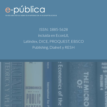
ISSN: 1885-5628
incluida en EconLit,
Latindex, DICE, PROQUEST, EBSCO
Publishing, Dialnet y RESH