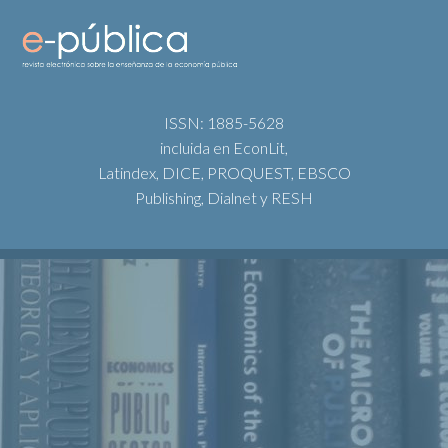
ISSN: 1885-5628
incluida en EconLit,
Latindex, DICE, PROQUEST, EBSCO
Publishing, Dialnet y RESH