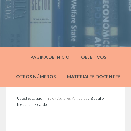
PÁGINA DE INICIO
OBJETIVOS
OTROS NÚMEROS
MATERIALES DOCENTES
Usted está aquí:
Inicio
/
Autores Artículos
/
Bustillo
Mesanza, Ricardo