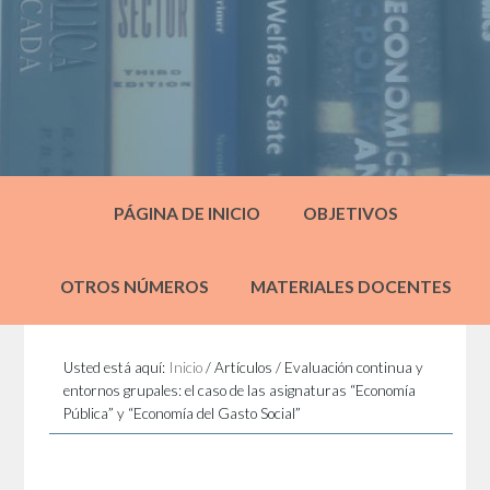
PÁGINA DE INICIO
OBJETIVOS
OTROS NÚMEROS
MATERIALES DOCENTES
Usted está aquí:
Inicio
/
Artículos
/
Evaluación continua y
entornos grupales: el caso de las asignaturas “Economía
Pública” y “Economía del Gasto Social”