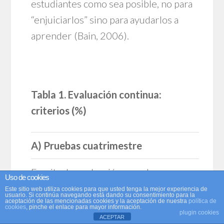
estudiantes como sea posible, no para
“enjuiciarlos” sino para ayudarlos a
aprender (Bain, 2006).
Tabla 1. Evaluación continua:
criterios (%)
A) Pruebas cuatrimestre
Escrita de evaluación en aula
Uso de cookies
Este sitio web utiliza cookies para que usted tenga la mejor experiencia de
sin soporte documental
10
usuario. Si continúa navegando está dando su consentimiento para la
aceptación de las mencionadas cookies y la aceptación de nuestra
política de
cookies
, pinche el enlace para mayor información.
(casos prácticos)
plugin cookies
ACEPTAR