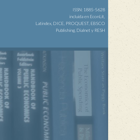
ISSN: 1885-5628
incluida en EconLit,
Latindex, DICE, PROQUEST, EBSCO
Publishing, Dialnet y RESH