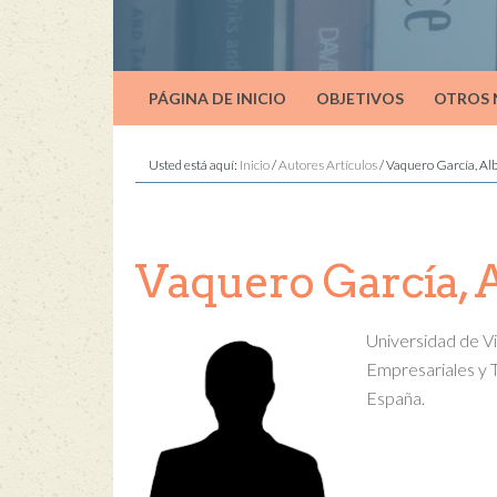
PÁGINA DE INICIO
OBJETIVOS
OTROS
Usted está aquí:
Inicio
/
Autores Artículos
/
Vaquero García, Al
Vaquero García, 
Universidad de V
Empresariales y 
España.