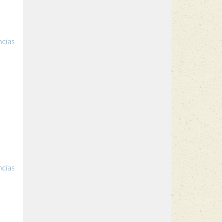
ncias
ncias