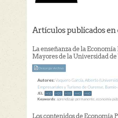
Artículos publicados en 
La enseñanza de la Economía P
Mayores de la Universidad de
Descargar Archivo
Autores:
Vaquero García, Alberto
(Universid
Empresariales y Turismo de Ourense, Bamio-
JEL
:
H10
H20
H30
H40
H60
Keywords
:
aprendizaje permanente
,
economía públ
Los contenidos de Economía Pú