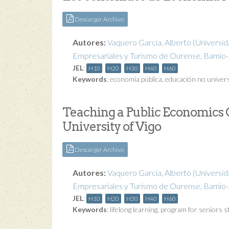
Descargar Archivo
Autores:
Vaquero García, Alberto
(Universid
Empresariales y Turismo de Ourense, Bamio-
JEL
:
H10
H20
H30
H40
H60
Keywords
:
economía pública
,
educación no univers
Teaching a Public Economics 
University of Vigo
Descargar Archivo
Autores:
Vaquero García, Alberto
(Universid
Empresariales y Turismo de Ourense, Bamio-
JEL
:
H10
H20
H30
H40
H60
Keywords
:
lifelong learning
,
program for seniors s