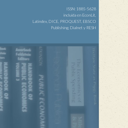
ISSN: 1885-5628
incluida en EconLit,
Latindex, DICE, PROQUEST, EBSCO
Publishing, Dialnet y RESH