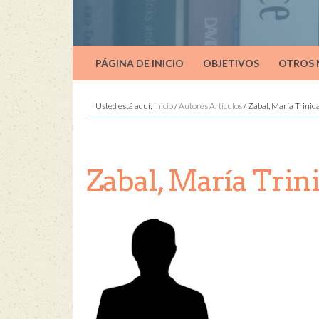
PÁGINA DE INICIO
OBJETIVOS
OTROS
Usted está aquí:
Inicio
/
Autores Artículos
/
Zabal, María Trinid
Zabal, María Trin