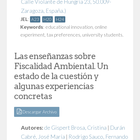
Calle Violante de Hungría 23, 50.009-
Zaragoza, España.)
JEL
:
A23
H20
H24
Keywords
:
educational innovation
,
online
experiment
,
tax preferences
,
university students.
Las enseñanzas sobre
Fiscalidad Ambiental. Un
estado de la cuestión y
algunas experiencias
concretas
Descargar Archivo
Autores:
de Gispert Brosa, Cristina
|
Durán
Cabré, José María
|
Rodrigo Sauco, Fernando