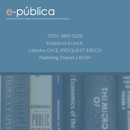
ISSN: 1885-5628
incluida en EconLit,
Latindex, DICE, PROQUEST, EBSCO
Publishing, Dialnet y RESH