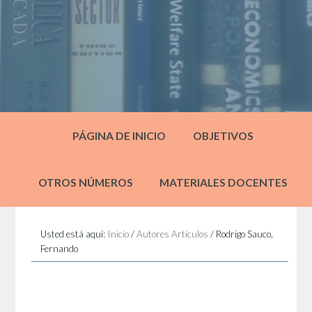
PÁGINA DE INICIO
OBJETIVOS
OTROS NÚMEROS
MATERIALES DOCENTES
Usted está aquí:
Inicio
/
Autores Artículos
/
Rodrigo Sauco,
Fernando