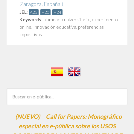
Zaragoza, España.)
JEL
:
A23
H20
H24
Keywords
:
alumnado universitario.
,
experimento
online
,
Innovación educativa
,
preferencias
impositivas
(NUEVO) – Call for Papers: Monográfico
especial en e-pública sobre los USOS