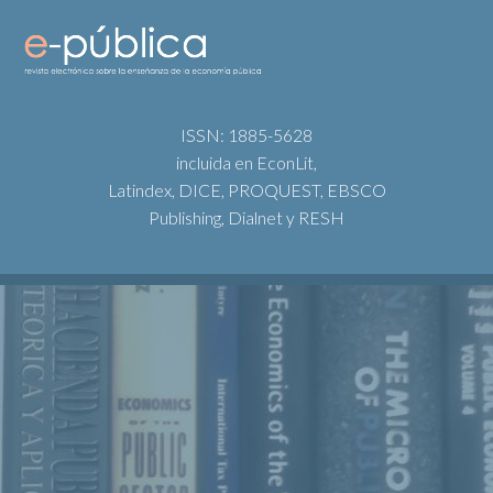
ISSN: 1885-5628
incluida en EconLit,
Latindex, DICE, PROQUEST, EBSCO
Publishing, Dialnet y RESH