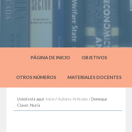
PÁGINA DE INICIO
OBJETIVOS
OTROS NÚMEROS
MATERIALES DOCENTES
Usted está aquí:
Inicio
/
Autores Artículos
/
Domeque
Claver, Nuria