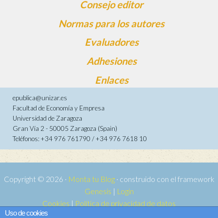
Consejo editor
Normas para los autores
Evaluadores
Adhesiones
Enlaces
epublica@unizar.es
Facultad de Economía y Empresa
Universidad de Zaragoza
Gran Vía 2 - 50005 Zaragoza (Spain)
Teléfonos: +34 976 761790 / +34 976 7618 10
Copyright © 2026 ·
Monta tu Blog
· construido con el framework
Genesis
|
Login
Cookies
|
Política de privacidad de datos
Uso de cookies
Copyright © 2026 ·
Tema para e-publica 2
on
Genesis Framework
·