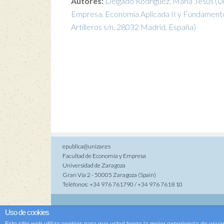
Autores:
Delgado Rodríguez, María Jesús
(U
Empresa, Economía Aplicada II y Fundamentos 
Artilleros s/n, 28032 Madrid, España)
epublica@unizar.es
Facultad de Economía y Empresa
Universidad de Zaragoza
Gran Vía 2 - 50005 Zaragoza (Spain)
Teléfonos: +34 976 761790 / +34 976 7618 10
Co
Uso de cookies