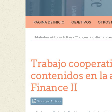
PÁGINA DE INICIO
OBJETIVOS
OTROS
Usted está aquí:
Inicio
/
Artículos
/
Trabajo cooperativo para la e
Trabajo cooperati
contenidos en la 
Finance II
Descargar Archivo