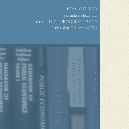
ISSN: 1885-5628
incluida en EconLit,
Latindex, DICE, PROQUEST, EBSCO
Publishing, Dialnet y RESH