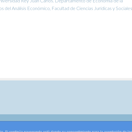
niversidad Rey Juan Carlos. Departamento de Economía de la
del Análisis Económico, Facultad de Ciencias Jurídicas y Sociales
pyright © 2026 ·
Monta tu Blog
· construido con el framework
Genesis
|
Lo
Cookies
|
Política de privacidad de datos