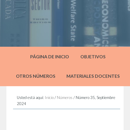
PÁGINA DE INICIO
OBJETIVOS
OTROS NÚMEROS
MATERIALES DOCENTES
Usted está aquí:
Inicio
/
Números
/
Número 35, Septiembre
2024