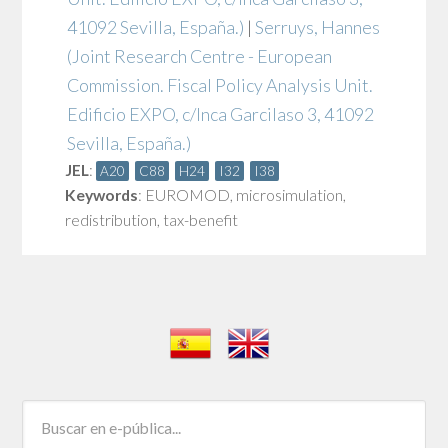
41092 Sevilla, España.)
|
Serruys, Hannes
(Joint Research Centre - European
Commission. Fiscal Policy Analysis Unit.
Edificio EXPO, c/Inca Garcilaso 3, 41092
Sevilla, España.)
JEL
:
A20
C88
H24
I32
I38
Keywords
:
EUROMOD
,
microsimulation
,
redistribution
,
tax-benefit