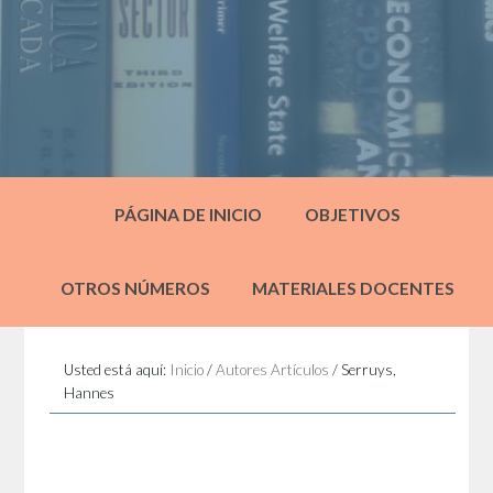
PÁGINA DE INICIO
OBJETIVOS
OTROS NÚMEROS
MATERIALES DOCENTES
Usted está aquí:
Inicio
/
Autores Artículos
/
Serruys,
Hannes