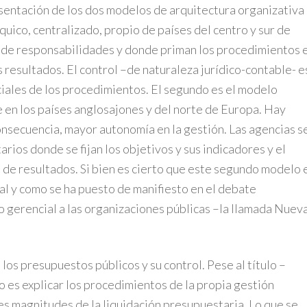
resentación de los dos modelos de arquitectura organizativa
quico, centralizado, propio de países del centro y sur de
 de responsabilidades y donde priman los procedimientos 
 resultados. El control –de naturaleza jurídico-contable- e
iciales de los procedimientos. El segundo es el modelo
 en los países anglosajones y del norte de Europa. Hay
onsecuencia, mayor autonomía en la gestión. Las agencias s
ios donde se fijan los objetivos y sus indicadores y el
s de resultados. Si bien es cierto que este segundo modelo 
tal y como se ha puesto de manifiesto en el debate
o gerencial a las organizaciones públicas –la llamada Nuev
 los presupuestos públicos y su control. Pese al título –
o es explicar los procedimientos de la propia gestión
es magnitudes de la liquidación presupuestaria. Lo que se