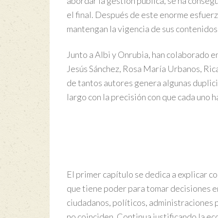
abordar la gestión pública, se ha conse
el final. Después de este enorme esfuerzo
mantengan la vigencia de sus contenidos
Junto a Albi y Onrubia, han colaborado en
Jesús Sánchez, Rosa María Urbanos, Ric
de tantos autores genera algunas duplic
largo con la precisión con que cada uno h
El primer capítulo se dedica a explicar 
que tiene poder para tomar decisiones e
ciudadanos, políticos, administraciones 
no coinciden. Continua justificando la e