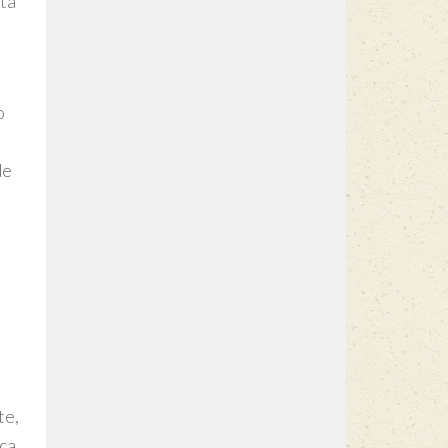
sta
o
de
te,
ica