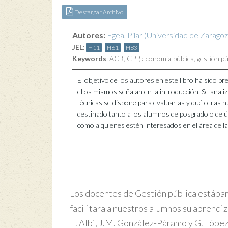
Descargar Archivo
Autores:
Egea, Pilar
(Universidad de Zaragoz
JEL
:
H11
H61
H83
Keywords
:
ACB
,
CPP
,
economía pública
,
gestión pú
El objetivo de los autores en este libro ha sido p
ellos mismos señalan en la introducción. Se analiz
técnicas se dispone para evaluarlas y qué otras n
destinado tanto a los alumnos de posgrado o de úl
como a quienes estén interesados en el área de la
Los docentes de Gestión pública estába
facilitara a nuestros alumnos su aprendiza
E. Albi, J.M. González-Páramo y G. Lópe