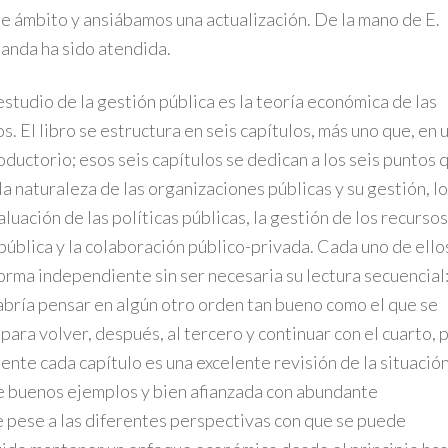
e ámbito y ansiábamos una actualización. De la mano de E.
anda ha sido atendida.
estudio de la gestión pública es la teoría económica de las
s. El libro se estructura en seis capítulos, más uno que, en 
ductorio; esos seis capítulos se dedican a los seis puntos 
a naturaleza de las organizaciones públicas y su gestión, l
luación de las políticas públicas, la gestión de los recursos
pública y la colaboración público-privada. Cada uno de ello
orma independiente sin ser necesaria su lectura secuencial
cabría pensar en algún otro orden tan bueno como el que se
para volver, después, al tercero y continuar con el cuarto, 
nte cada capítulo es una excelente revisión de la situació
de buenos ejemplos y bien afianzada con abundante
e pese a las diferentes perspectivas con que se puede