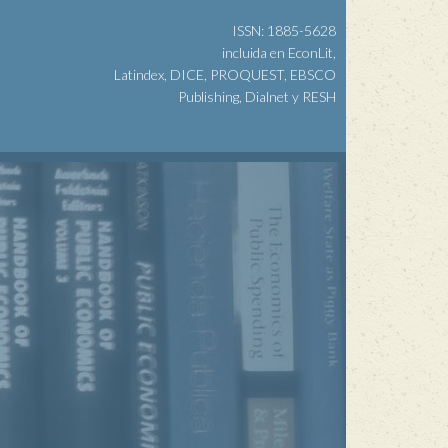
ISSN: 1885-5628
incluida en EconLit,
Latindex, DICE, PROQUEST, EBSCO
Publishing, Dialnet y RESH