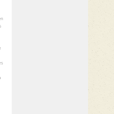
en
s
e
es
a