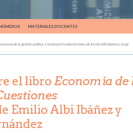
 NÚMEROS
MATERIALES DOCENTES
conomía de la gestión pública. Cuestiones fundamentales, de Emilio Albi Ibáñez y Jorge
e el libro
Economía de 
 Cuestiones
 de Emilio Albi Ibáñez y
rnández