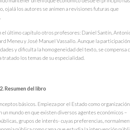
guido mantener un enfoque económico desde el principio ha
, ojalá los autores se animen a revisiones futuras que
.
 el último capítulo otros profesores: Daniel Santín, Antoni
ard Meneu y José Manuel Vassallo. Aunque la participación
idades y dificulta la homogeneidad del texto, se compensa 
a tratado los temas de su especialidad.
2. Resumen del libro
conceptos básicos. Empieza por el Estado como organización
n un mundo en que existen diversos agentes económicos –
públicas, grupos de interés- cuyas preferencias, normalmen
conomía pública como rama que estudia la intervención públ