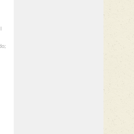
l
do;