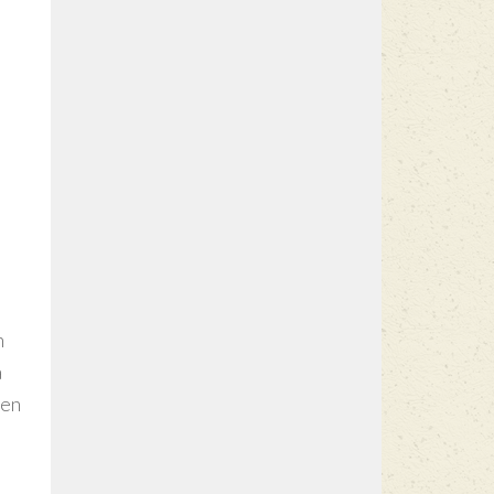
n
a
 en