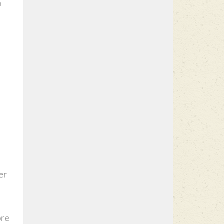
a
e
er
bre