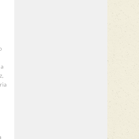
o
ia
z,
ria
a