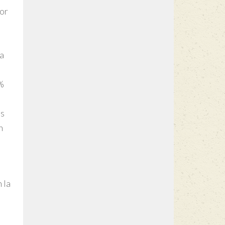
por
la
8%
es
n
 la