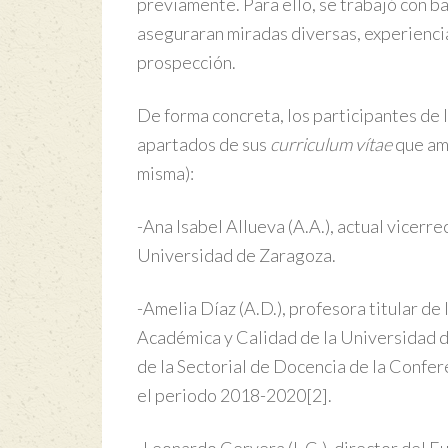
previamente. Para ello, se trabajó con 
aseguraran miradas diversas, experiencia
prospección.
De forma concreta, los participantes de l
apartados de sus
curriculum vítae
que ame
misma):
-Ana Isabel Allueva (A.A.), actual vicer
Universidad de Zaragoza.
-Amelia Díaz (A.D.), profesora titular d
Académica y Calidad de la Universidad d
de la Sectorial de Docencia de la Confe
el periodo 2018-2020
[2]
.