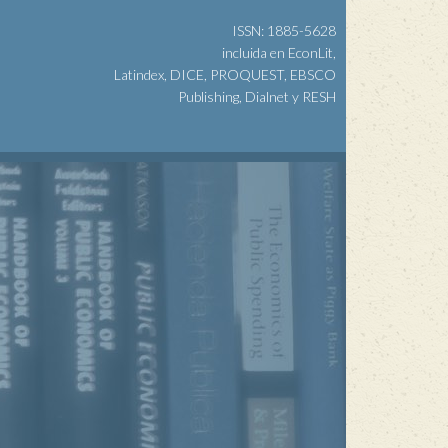
ISSN: 1885-5628
incluida en EconLit,
Latindex, DICE, PROQUEST, EBSCO
Publishing, Dialnet y RESH