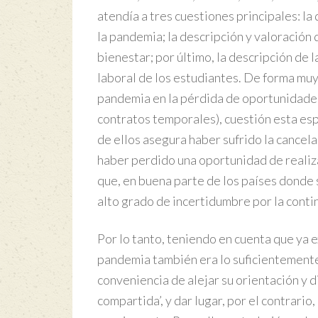
atendía a tres cuestiones principales: la
la pandemia; la descripción y valoración d
bienestar; por último, la descripción de 
laboral de los estudiantes. De forma muy
pandemia en la pérdida de oportunidades 
contratos temporales), cuestión esta es
de ellos asegura haber sufrido la cance
haber perdido una oportunidad de realiza
que, en buena parte de los países donde s
alto grado de incertidumbre por la conti
Por lo tanto, teniendo en cuenta que ya ex
pandemia también era lo suficientemente e
conveniencia de alejar su orientación y d
compartida’, y dar lugar, por el contrari