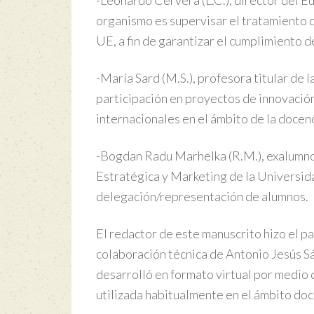
-Leonardo Cervera (L.C.), director del 
organismo es supervisar el tratamiento d
UE, a fin de garantizar el cumplimiento d
-María Sard (M.S.), profesora titular de 
participación en proyectos de innovació
internacionales en el ámbito de la docen
-Bogdan Radu Marhelka (R.M.), exalumno
Estratégica y Marketing de la Universid
delegación/representación de alumnos.
El redactor de este manuscrito hizo el p
colaboración técnica de Antonio Jesús Sá
desarrolló en formato virtual por medio
utilizada habitualmente en el ámbito do