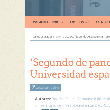
PÁGINA DE INICIO
OBJETIVOS
OTROS
Usted está aquí:
Inicio
/
Artículos
/
‘Segundo de pandemia’: ¿pr
‘Segundo de pand
Universidad esp
Descargar Archivo
Autores:
Rodrigo Sauco, Fernando
(Universi
Universitario de Investigación en Empleo, Soc