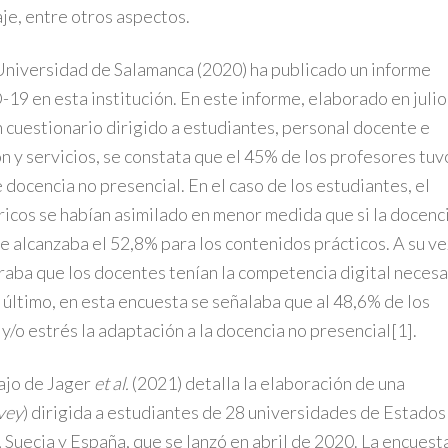
je, entre otros aspectos.
 Universidad de Salamanca (2020) ha publicado un informe
9 en esta institución. En este informe, elaborado en julio
n cuestionario dirigido a estudiantes, personal docente e
n y servicios, se constata que el 45% de los profesores tuv
 docencia no presencial. En el caso de los estudiantes, el
icos se habían asimilado en menor medida que si la docenc
e alcanzaba el 52,8% para los contenidos prácticos. A su ve
raba que los docentes tenían la competencia digital necesa
 último, en esta encuesta se señalaba que al 48,6% de los
y/o estrés la adaptación a la docencia no presencial
[1]
.
bajo de Jager
et al.
(2021) detalla la elaboración de una
vey
) dirigida a estudiantes de 28 universidades de Estados
o, Suecia y España, que se lanzó en abril de 2020. La encuest