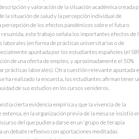
 descripción y valoración de la situación académica creada 
e la situación de salud y la percepción individual de
la percepción de los efectos pandémicos sobre el futuro
 resumida, este trabajo señala los importantes efectos de 
laborales (en forma de prácticas universitarias o de
pecialmente apuntada por los estudiantes españoles (el 5
lación de una oferta de empleo, y aproximadamente el 50%
r prácticas laborales). Otra cuestión relevante apuntada 
e ha realizado la encuesta, los estudiantes afirman tener u
nuidad de sus estudios en los cursos venideros.
istía cierta evidencia empírica y que la vivencia de la
xtensa, en la organización previa de la mesa se insistió en
iscurso del que pudiera darse en un ‘grupo de terapia
o, a un debate reflexivo con aportaciones meditadas