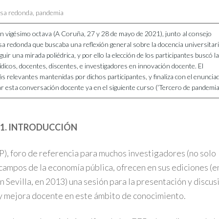
sa redonda
,
pandemia
n vigésimo octava (A Coruña, 27 y 28 de mayo de 2021), junto al consejo
esa redonda que buscaba una reflexión general sobre la docencia universitar
r una mirada poliédrica, y por ello la elección de los participantes buscó la
urídicos, docentes, discentes, e investigadores en innovación docente. El
s relevantes mantenidas por dichos participantes, y finaliza con el enuncia
 esta conversación docente ya en el siguiente curso (‘Tercero de pandemia’
1. INTRODUCCIÓN
P), foro de referencia para muchos investigadores (no solo
 campos de la economía pública, ofrecen en sus ediciones (e
 Sevilla, en 2013) una sesión para la presentación y discus
 y mejora docente en este ámbito de conocimiento.