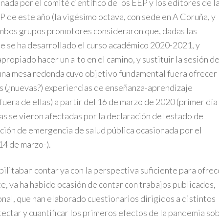
ada por el comité científico de los EEP y los editores de l
EEP de este año (la vigésimo octava, con sede en A Coruña, y
ambos grupos promotores consideraron que, dadas las
ue se ha desarrollado el curso académico 2020-2021, y
 apropiado hacer un alto en el camino, y sustituir la sesión d
una mesa redonda cuyo objetivo fundamental fuera ofrecer
as (¿nuevas?) experiencias de enseñanza-aprendizaje
 fuera de ellas) a partir del 16 de marzo de 2020 (primer día
as se vieron afectadas por la declaración del estado de
uación de emergencia de salud pública ocasionada por el
4 de marzo-).
ilitaban contar ya con la perspectiva suficiente para ofrec
, ya ha habido ocasión de contar con trabajos publicados,
nal, que han elaborado cuestionarios dirigidos a distintos
tectar y cuantificar los primeros efectos de la pandemia so