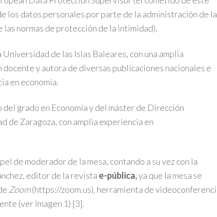
European Data Protection Supervisor (el cometido de este
e los datos personales por parte de la administración de la
e las normas de protección de la intimidad).
la Universidad de las Islas Baleares, con una amplia
n docente y autora de diversas publicaciones nacionales e
cia en economía.
 del grado en Economía y del máster de Dirección
ad de Zaragoza, con amplia experiencia en
apel de moderador de la mesa, contando a su vez con la
nchez, editor de la revista
e-pública,
ya que la mesa se
 de
Zoom
(https://zoom.us)
,
herramienta de videoconferenci
cente (ver Imagen 1)
[3]
.