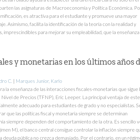
mparten las asignaturas de Macroeconomía y Política Económica. Po
gamificación, es atractiva para el estudiante y promueve una mayor
. Asimismo, facilita la identificación de la teoría con la realidad y
, imprescindibles para mejorar su empleabilidad, que la enseñanza
ales y monetarias en los últimos años d
dro C.
|
Marques Junior, Karlo
a la enseñanza de las interacciones fiscales-monetarias que sigue 
el Nivel de Precios (TFNP), Eric Leeper. La principal ventaja de este
cialmente adecuado para estudiantes de grado y no especialistas. S
rar que las políticas fiscal y monetaria siempre se determinan
ía siempre dependen del comportamiento de la otra. Es sencillo v
en M), el banco central consigue controlar la inflación siempre qu
 la deuda pública no crezca demasiado. Por el contrario, en un régi