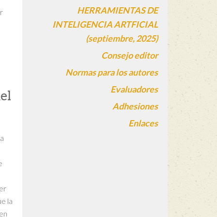
HERRAMIENTAS DE
r
INTELIGENCIA ARTFICIAL
(septiembre, 2025)
Consejo editor
Normas para los autores
Evaluadores
el
Adhesiones
Enlaces
la
e
er
e la
men