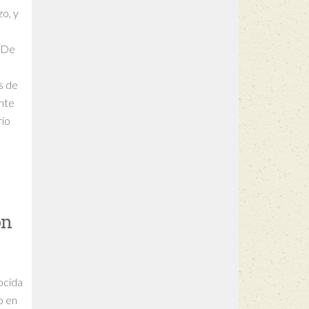
zo, y
. De
s de
nte
rio
ón
ocida
o en