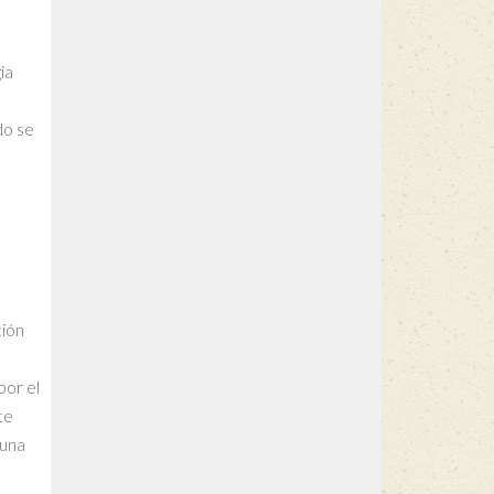
ia
do se
ción
por el
te
 una