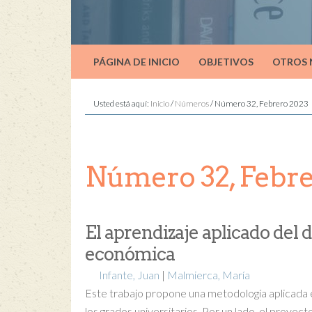
PÁGINA DE INICIO
OBJETIVOS
OTROS
Usted está aquí:
Inicio
/
Números
/
Número 32, Febrero 2023
Número 32, Febre
El aprendizaje aplicado del 
económica
Infante, Juan
|
Malmierca, María
Este trabajo propone una metodología aplicada e
los grados universitarios. Por un lado, el proyec