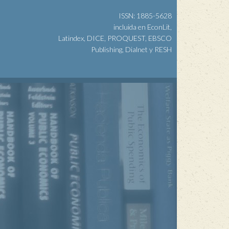
ISSN: 1885-5628
incluida en EconLit,
Latindex, DICE, PROQUEST, EBSCO
Publishing, Dialnet y RESH