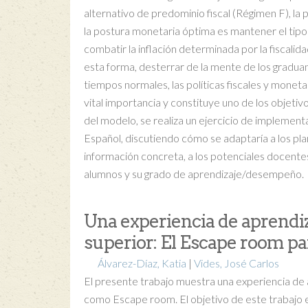
alternativo de predominio fiscal (Régimen F), la pol
la postura monetaria óptima es mantener el tipo d
combatir la inflación determinada por la fiscalida
esta forma, desterrar de la mente de los gradua
tiempos normales, las políticas fiscales y monet
vital importancia y constituye uno de los obje
del modelo, se realiza un ejercicio de implemen
Español, discutiendo cómo se adaptaría a los pla
información concreta, a los potenciales docentes
alumnos y su grado de aprendizaje/desempeño.
Una experiencia de aprendiz
superior: El Escape room pa
Álvarez-Díaz, Katia
|
Vides, José Carlos
El presente trabajo muestra una experiencia de 
como Escape room. El objetivo de este trabajo e