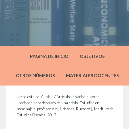
PÁGINA DE INICIO
OBJETIVOS
OTROS NÚMEROS
MATERIALES DOCENTES
Usted está aquí:
Inicio
/
Artículos
/
Varios autores.
Lecciones para después de una crisis. Estudios en
homenaje al profesor Albi, Urbanos, R. (coord.), Instituto de
Estudios Fiscales, 2017