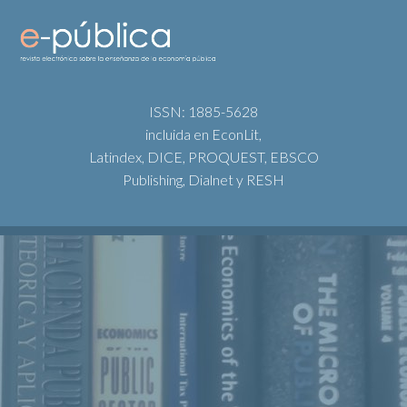
ISSN: 1885-5628
incluida en EconLit,
Latindex, DICE, PROQUEST, EBSCO
Publishing, Dialnet y RESH