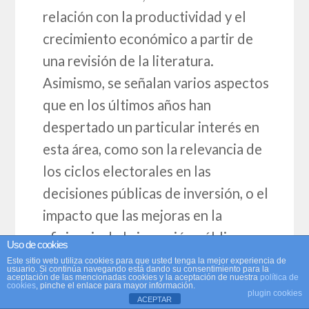
relación con la productividad y el
crecimiento económico a partir de
una revisión de la literatura.
Asimismo, se señalan varios aspectos
que en los últimos años han
despertado un particular interés en
esta área, como son la relevancia de
los ciclos electorales en las
decisiones públicas de inversión, o el
impacto que las mejoras en la
eficiencia de la inversión pública
Uso de cookies
tiene sobre el crecimiento. La
Este sitio web utiliza cookies para que usted tenga la mejor experiencia de
usuario. Si continúa navegando está dando su consentimiento para la
aceptación de las mencionadas cookies y la aceptación de nuestra
política de
relación entre gasto público y
cookies
, pinche el enlace para mayor información.
plugin cookies
crecimiento también se aborda en la
ACEPTAR