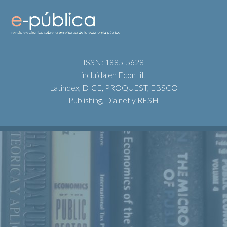
ISSN: 1885-5628
incluida en EconLit,
Latindex, DICE, PROQUEST, EBSCO
Publishing, Dialnet y RESH