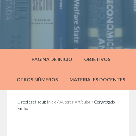
PÁGINA DE INICIO
OBJETIVOS
OTROS NÚMEROS
MATERIALES DOCENTES
Usted está aquí:
Inicio
/
Autores Artículos
/
Congregado,
Emilio