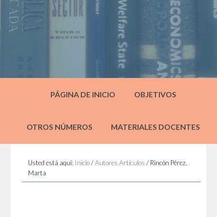
PÁGINA DE INICIO
OBJETIVOS
OTROS NÚMEROS
MATERIALES DOCENTES
Usted está aquí:
Inicio
/
Autores Artículos
/
Rincón Pérez,
Marta