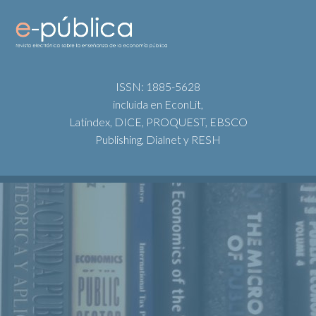
ISSN: 1885-5628
incluida en EconLit,
Latindex, DICE, PROQUEST, EBSCO
Publishing, Dialnet y RESH