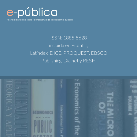
ISSN: 1885-5628
incluida en EconLit,
Latindex, DICE, PROQUEST, EBSCO
Publishing, Dialnet y RESH