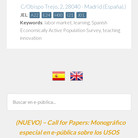
C/Obispo Trejo, 2, 28040 - Madrid (España).)
JEL
:
A22
E24
H00
I21
J01.
Keywords
:
labor market
,
learning
,
Spanish
Economically Active Population Survey
,
teaching
innovation
(NUEVO) – Call for Papers: Monográfico
especial en e-pública sobre los USOS