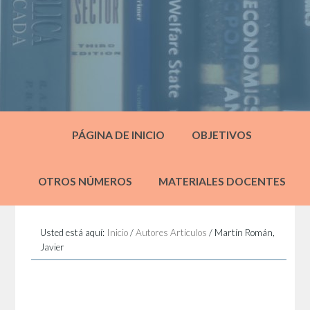
PÁGINA DE INICIO
OBJETIVOS
OTROS NÚMEROS
MATERIALES DOCENTES
Usted está aquí:
Inicio
/
Autores Artículos
/
Martín Román,
Javier