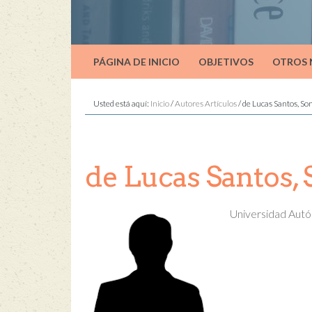
PÁGINA DE INICIO
OBJETIVOS
OTROS
Usted está aquí:
Inicio
/
Autores Artículos
/
de Lucas Santos, So
de Lucas Santos, 
Universidad Autó