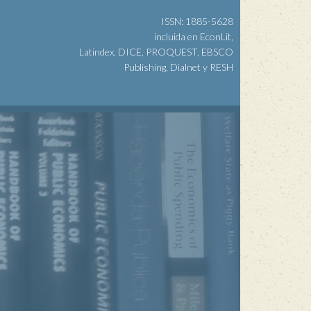
ISSN: 1885-5628
incluida en EconLit,
Latindex, DICE, PROQUEST, EBSCO
Publishing, Dialnet y RESH