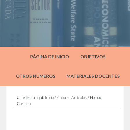
PÁGINA DE INICIO
OBJETIVOS
OTROS NÚMEROS
MATERIALES DOCENTES
Usted está aquí:
Inicio
/
Autores Artículos
/
Florido,
Carmen