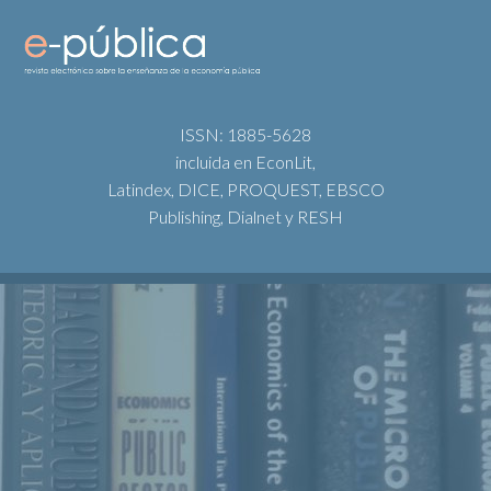
ISSN: 1885-5628
incluida en EconLit,
Latindex, DICE, PROQUEST, EBSCO
Publishing, Dialnet y RESH