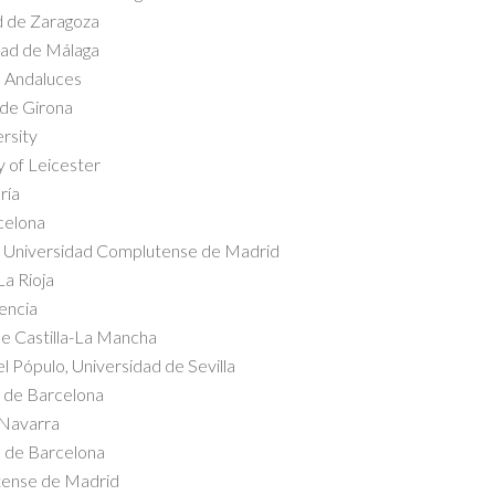
d de Zaragoza
idad de Málaga
s Andaluces
 de Girona
rsity
y of Leicester
ría
celona
 Universidad Complutense de Madrid
La Rioja
encia
de Castilla-La Mancha
 Pópulo, Universidad de Sevilla
a de Barcelona
 Navarra
a de Barcelona
tense de Madrid