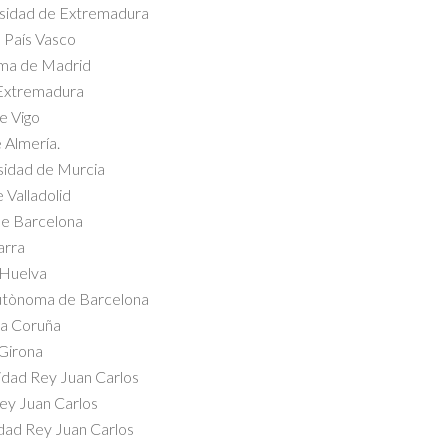
rsidad de Extremadura
 País Vasco
oma de Madrid
 Extremadura
e Vigo
 Almería.
rsidad de Murcia
 Valladolid
de Barcelona
arra
 Huelva
 Autònoma de Barcelona
da Coruña
 Girona
idad Rey Juan Carlos
ey Juan Carlos
dad Rey Juan Carlos