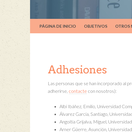
PÁGINA DE INICIO
OBJETIVOS
OTROS
Adhesiones
Las personas que se han incorporado al p
adherirse,
contacte
con nosotros):
Albi Ibáñez, Emilio, Universidad Co
Álvarez García, Santiago, Universid
Angoitia Grijalva, Miguel, Universi
Arner Güerre, Asunción, Universida