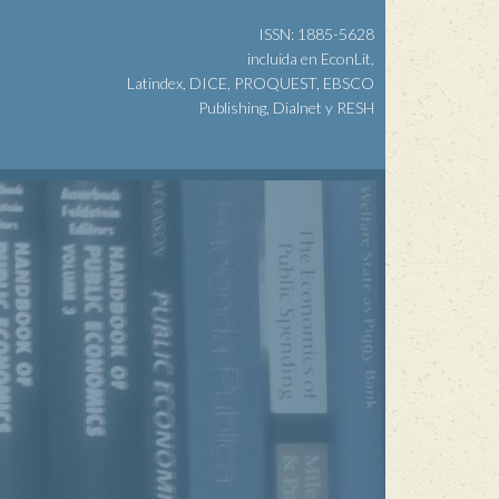
ISSN: 1885-5628
incluida en EconLit,
Latindex, DICE, PROQUEST, EBSCO
Publishing, Dialnet y RESH