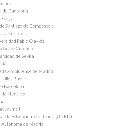
celona
d de Cantabria
e Vigo
e de Santiago de Compostela
rsidad de Jaén
versidad Pablo Olavide
rsidad de Granada
rsidad de Sevilla
calá
dad Complutense de Madrid
es Illes Balears
de Barcelona
lá de Henares
ona
tat Jaume I
nal de Educación a Distancia (UNED)
ad Autónoma de Madrid