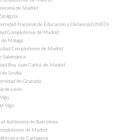
Autónoma de Madrid
 Zaragoza
iversidad Nacional de Educación a Distancia (UNED)
idad Complutense de Madrid
d de Málaga
rsidad Complutense de Madrid
de Salamanca
idad Rey Juan Carlos de Madrid
 de Sevilla
versidad de Granada
ad de León
 Vigo
de Vigo
sitat Autònoma de Barcelona
Complutense de Madrid
olitécnica de Cartagena