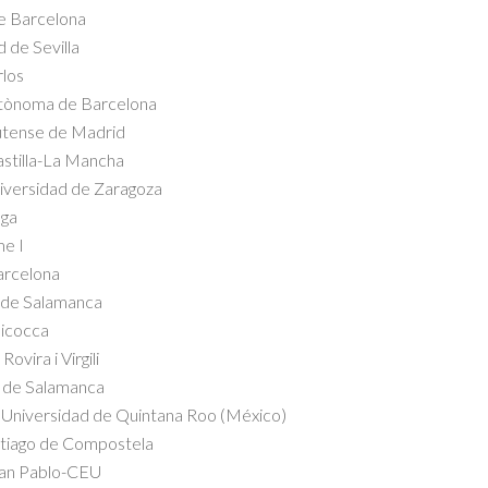
de Barcelona
 de Sevilla
rlos
Autònoma de Barcelona
utense de Madrid
astilla-La Mancha
niversidad de Zaragoza
aga
me I
Barcelona
d de Salamanca
Bicocca
ovira i Virgili
d de Salamanca
, Universidad de Quintana Roo (México)
ntiago de Compostela
San Pablo-CEU