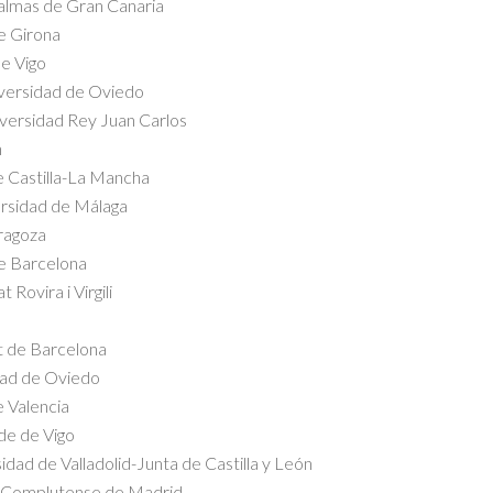
Palmas de Gran Canaria
de Girona
de Vigo
iversidad de Oviedo
iversidad Rey Juan Carlos
n
e Castilla-La Mancha
ersidad de Málaga
ragoza
de Barcelona
Rovira i Virgili
at de Barcelona
dad de Oviedo
 Valencia
de de Vigo
idad de Valladolid-Junta de Castilla y León
ad Complutense de Madrid