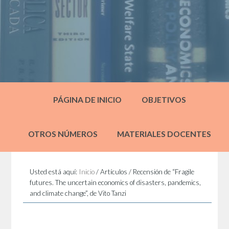
PÁGINA DE INICIO
OBJETIVOS
OTROS NÚMEROS
MATERIALES DOCENTES
Usted está aquí:
Inicio
/
Artículos
/
Recensión de “Fragile
futures. The uncertain economics of disasters, pandemics,
and climate change”, de Vito Tanzi