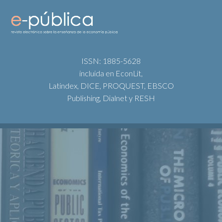
ISSN: 1885-5628
incluida en EconLit,
Latindex, DICE, PROQUEST, EBSCO
Publishing, Dialnet y RESH