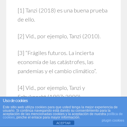
[1]
Tanzi (2018) es una buena prueba
de ello.
[2]
Vid., por ejemplo, Tanzi (2010).
[3]
“Frágiles futuros. La incierta
economía de las catástrofes, las
pandemias y el cambio climático”.
[4]
Vid., por ejemplo, Tanzi y
Schuknecht (1997; 2000).
Uso de cookies
Este sitio web utiliza cookies para que usted tenga la mejor experiencia de
usuario. Si continúa navegando está dando su consentimiento para la
aceptación de las mencionadas cookies y la aceptación de nuestra
política de
cookies
, pinche el enlace para mayor información.
plugin cookies
ACEPTAR