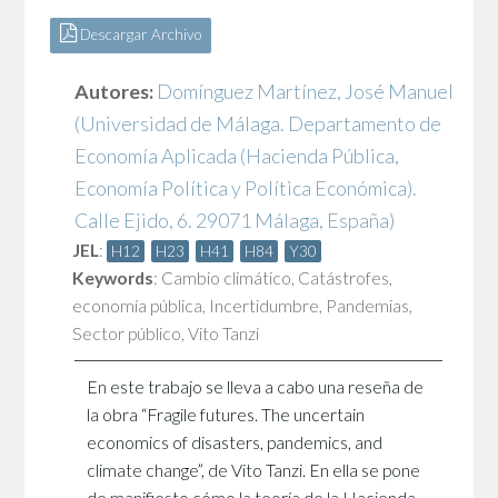
Descargar Archivo
Autores:
Domínguez Martínez, José Manuel
(Universidad de Málaga. Departamento de
Economía Aplicada (Hacienda Pública,
Economía Política y Política Económica).
Calle Ejido, 6. 29071 Málaga, España)
JEL
:
H12
H23
H41
H84
Y30
Keywords
:
Cambio climático
,
Catástrofes
,
economía pública
,
Incertidumbre
,
Pandemias
,
Sector público
,
Vito Tanzi
En este trabajo se lleva a cabo una reseña de
la obra “Fragile futures. The uncertain
economics of disasters, pandemics, and
climate change”, de Vito Tanzi. En ella se pone