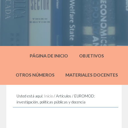
PÁGINA DE INICIO
OBJETIVOS
OTROS NÚMEROS
MATERIALES DOCENTES
Usted está aquí:
Inicio
/
Artículos
/
EUROMOD:
investigación, políticas públicas y docencia