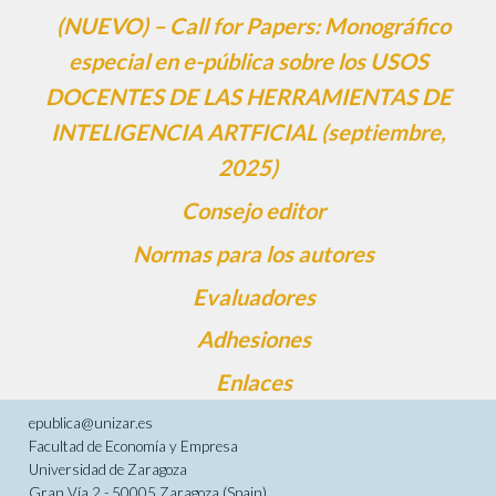
(NUEVO) – Call for Papers: Monográfico
especial en e-pública sobre los USOS
DOCENTES DE LAS HERRAMIENTAS DE
INTELIGENCIA ARTFICIAL (septiembre,
2025)
Consejo editor
Normas para los autores
Evaluadores
Adhesiones
Enlaces
epublica@unizar.es
Facultad de Economía y Empresa
Universidad de Zaragoza
Gran Vía 2 - 50005 Zaragoza (Spain)