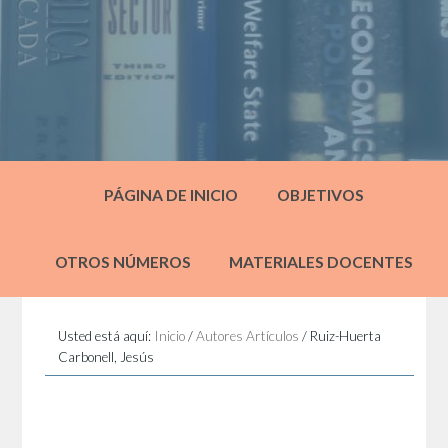
PÁGINA DE INICIO
OBJETIVOS
OTROS NÚMEROS
MATERIALES DOCENTES
Usted está aquí:
Inicio
/
Autores Artículos
/
Ruiz-Huerta
Carbonell, Jesús