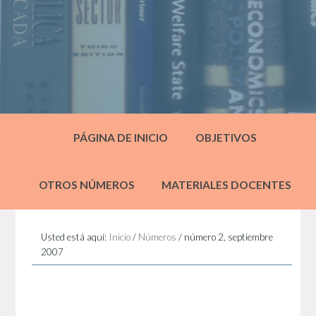
PÁGINA DE INICIO
OBJETIVOS
OTROS NÚMEROS
MATERIALES DOCENTES
Usted está aquí:
Inicio
/
Números
/
número 2, septiembre
2007