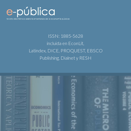
ISSN: 1885-5628
incluida en EconLit,
Latindex, DICE, PROQUEST, EBSCO
Publishing, Dialnet y RESH