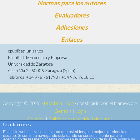
Normas para los autores
Evaluadores
Adhesiones
Enlaces
epublica@unizar.es
Facultad de Economía y Empresa
Universidad de Zaragoza
Gran Vía 2 - 50005 Zaragoza (Spain)
Teléfonos: +34 976 761790 / +34 976 7618 10
Copyright © 2026 ·
Monta tu Blog
· construido con el framework
Genesis
|
Login
Cookies
|
Política de privacidad de datos
Uso de cookies
Copyright © 2026 ·
Tema para e-publica 2
on
Genesis Framework
·
Este sitio web utiliza cookies para que usted tenga la mejor experiencia de
WordPress
·
Acceder
usuario. Si continúa navegando está dando su consentimiento para la
aceptación de las mencionadas cookies y la aceptación de nuestra
política de