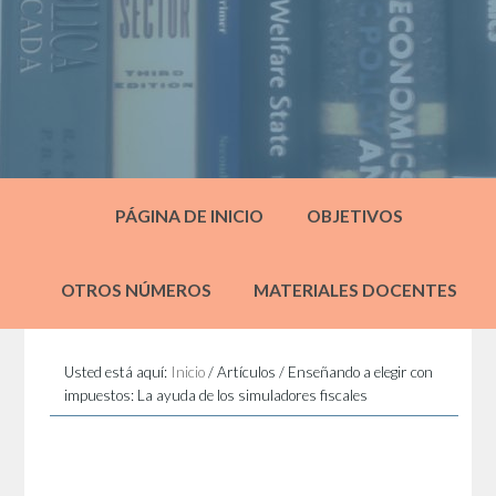
PÁGINA DE INICIO
OBJETIVOS
OTROS NÚMEROS
MATERIALES DOCENTES
Usted está aquí:
Inicio
/
Artículos
/
Enseñando a elegir con
impuestos: La ayuda de los simuladores fiscales