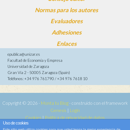
Normas para los autores
Evaluadores
Adhesiones
Enlaces
epublica@unizar.es
Facultad de Economía y Empresa
Universidad de Zaragoza
Gran Vía 2 - 50005 Zaragoza (Spain)
Teléfonos: +34 976 761790 / +34 976 7618 10
Copyright © 2026 ·
Monta tu Blog
· construido con el framework
Genesis
|
Login
Cookies
|
Política de privacidad de datos
Uso de cookies
Copyright © 2026 ·
Tema para e-publica 2
on
Genesis Framework
·
Este sitio web utiliza cookies para que usted tenga la mejor experiencia de