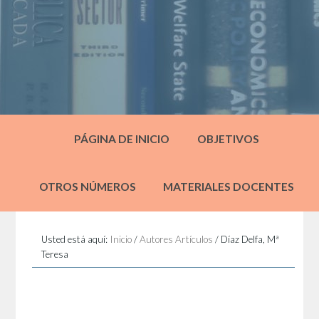
PÁGINA DE INICIO
OBJETIVOS
OTROS NÚMEROS
MATERIALES DOCENTES
Usted está aquí:
Inicio
/
Autores Artículos
/
Díaz Delfa, Mª
Teresa