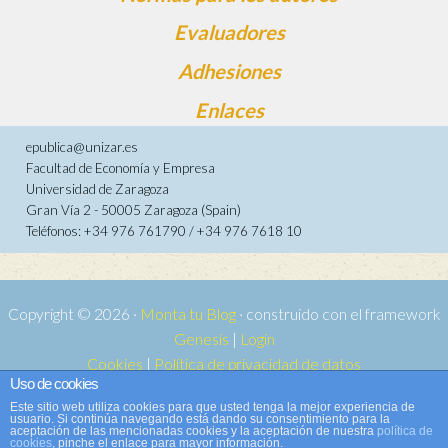
Evaluadores
Adhesiones
Enlaces
epublica@unizar.es
Facultad de Economía y Empresa
Universidad de Zaragoza
Gran Vía 2 - 50005 Zaragoza (Spain)
Teléfonos: +34 976 761790 / +34 976 7618 10
Copyright © 2026 ·
Monta tu Blog
· construido con el framework
Genesis
|
Login
Cookies
|
Política de privacidad de datos
Uso de cookies
Copyright © 2026 ·
Tema para e-publica 2
on
Genesis Framework
·
Este sitio web utiliza cookies para que usted tenga la mejor experiencia de
WordPress
·
Acceder
usuario. Si continúa navegando está dando su consentimiento para la
aceptación de las mencionadas cookies y la aceptación de nuestra
política de
cookies
, pinche el enlace para mayor información.