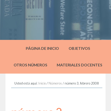
PÁGINA DE INICIO
OBJETIVOS
OTROS NÚMEROS
MATERIALES DOCENTES
Usted está aquí:
Inicio
/
Números
/
número 3, febrero 2008