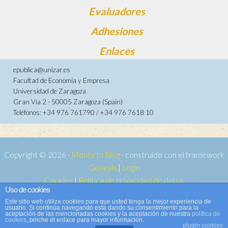
Evaluadores
Adhesiones
Enlaces
epublica@unizar.es
Facultad de Economía y Empresa
Universidad de Zaragoza
Gran Vía 2 - 50005 Zaragoza (Spain)
Teléfonos: +34 976 761790 / +34 976 7618 10
Copyright © 2026 ·
Monta tu Blog
· construido con el framework
Genesis
|
Login
Cookies
|
Política de privacidad de datos
Uso de cookies
Copyright © 2026 ·
Tema para e-publica 2
on
Genesis Framework
·
Este sitio web utiliza cookies para que usted tenga la mejor experiencia de
WordPress
·
Acceder
usuario. Si continúa navegando está dando su consentimiento para la
aceptación de las mencionadas cookies y la aceptación de nuestra
política de
cookies
, pinche el enlace para mayor información.
plugin cookies