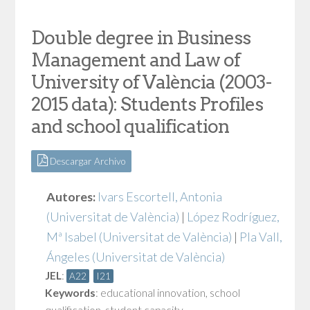
Double degree in Business
Management and Law of
University of València (2003-
2015 data): Students Profiles
and school qualification
Descargar Archivo
Autores:
Ivars Escortell, Antonia
(Universitat de València)
|
López Rodríguez,
Mª Isabel
(Universitat de València)
|
Pla Vall,
Ángeles
(Universitat de València)
JEL
:
A22
I21
Keywords
:
educational innovation
,
school
qualification
,
student capacity