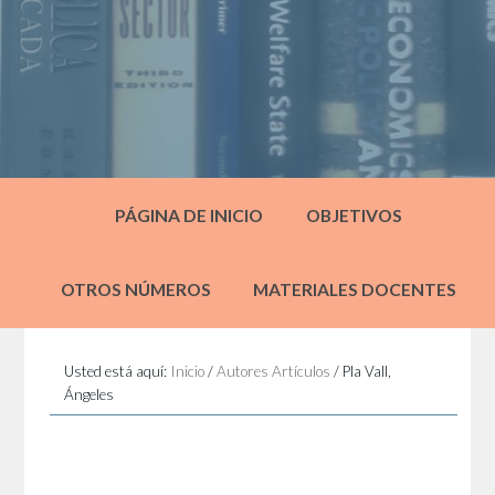
PÁGINA DE INICIO
OBJETIVOS
OTROS NÚMEROS
MATERIALES DOCENTES
Usted está aquí:
Inicio
/
Autores Artículos
/
Pla Vall,
Ángeles