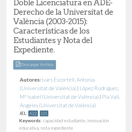
Doble Licenciatura en ADE-
Derecho de la Universitat de
València (2003-2015):
Características de los
Estudiantes y Nota del
Expediente.
Descargar Archivo
Autores:
Ivars Escortell, Antonia
(Universitat de València)
|
López Rodríguez,
Mª Isabel
(Universitat de València)
|
Pla Vall,
Ángeles
(Universitat de València)
JEL
:
A22
I21
Keywords
:
capacidad estudiante
,
Innovación
educativa
,
nota expediente