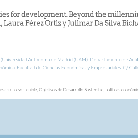
ies for development. Beyond the millenn
 Laura Pérez Ortiz y Julimar Da Silva Bich
(Universidad Autónoma de Madrid (UAM). Departamento de Análi
ómica. Facultad de Ciencias Económicas y Empresariales. C/ Call
)
esarrollo sostenible
,
Objetivos de Desarrollo Sostenible
,
políticas económi