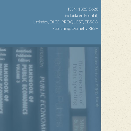
ISSN: 1885-5628
incluida en EconLit,
Latindex, DICE, PROQUEST, EBSCO
Publishing, Dialnet y RESH