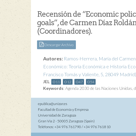
Recensión de “Economic polic
goals”, de Carmen Díaz Roldán,
(Coordinadores).
Descargar Archivo
Autores:
Ramos-Herrera, María del Carmen
Económico: Teoría Económica e Historia Econ
Francisco Tomás y Valiente, 5, 28049 Madrid
JEL
:
O11
O12
O47
O54
Keywords
:
Agenda 2030 de las Naciones Unidas
,
d
epublica@unizar.es
Facultad de Economía y Empresa
Universidad de Zaragoza
Gran Vía 2 - 50005 Zaragoza (Spain)
Teléfonos: +34 976 761790 / +34 976 7618 10