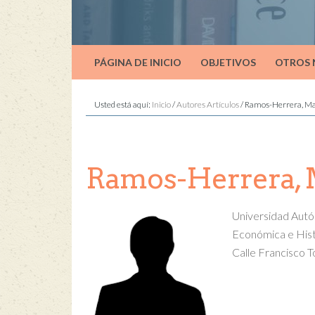
PÁGINA DE INICIO
OBJETIVOS
OTROS
Usted está aquí:
Inicio
/
Autores Artículos
/
Ramos-Herrera, Ma
Ramos-Herrera, 
Universidad Autó
Económica e Hist
Calle Francisco T