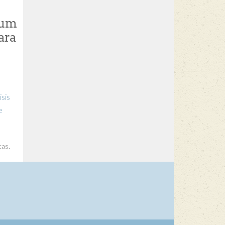
ium
ara
sis
e
cas.