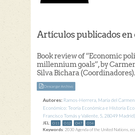
Artículos publicados en 
Book review of “Economic poli
millennium goals”, by Carmen 
Silva Bichara (Coordinadores).
Descargar Archivo
Autores:
Ramos-Herrera, María del Carmen
Económico: Teoría Económica e Historia Econ
Francisco Tomás y Valiente, 5, 28049 Madrid
JEL
:
O11
O12
O47
O54
Keywords
:
2030 Agenda of the United Nations
,
ec