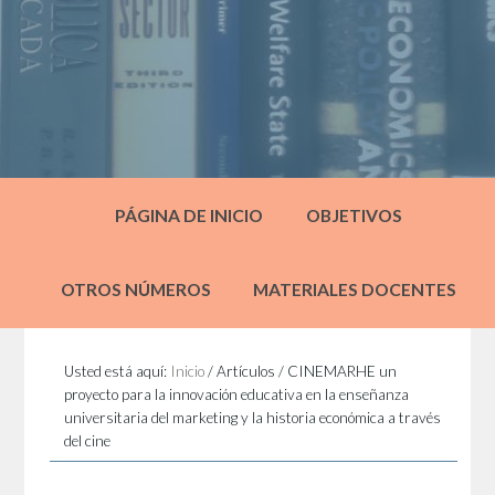
PÁGINA DE INICIO
OBJETIVOS
OTROS NÚMEROS
MATERIALES DOCENTES
Usted está aquí:
Inicio
/
Artículos
/
CINEMARHE un
proyecto para la innovación educativa en la enseñanza
universitaria del marketing y la historia económica a través
del cine