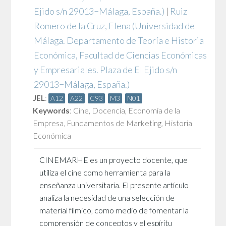
Ejido s/n 29013−Málaga, España.)
|
Ruiz
Romero de la Cruz, Elena
(Universidad de
Málaga. Departamento de Teoría e Historia
Económica, Facultad de Ciencias Económicas
y Empresariales. Plaza de El Ejido s/n
29013−Málaga, España.)
JEL
:
A12
A22
C93
M3
N01
Keywords
:
Cine
,
Docencia
,
Economía de la
Empresa
,
Fundamentos de Marketing
,
Historia
Económica
CINEMARHE es un proyecto docente, que
utiliza el cine como herramienta para la
enseñanza universitaria. El presente artículo
analiza la necesidad de una selección de
material fílmico, como medio de fomentar la
comprensión de conceptos y el espíritu