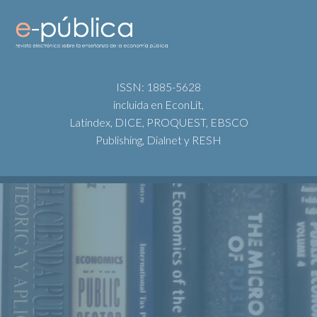
ISSN: 1885-5628
incluida en EconLit,
Latindex, DICE, PROQUEST, EBSCO
Publishing, Dialnet y RESH