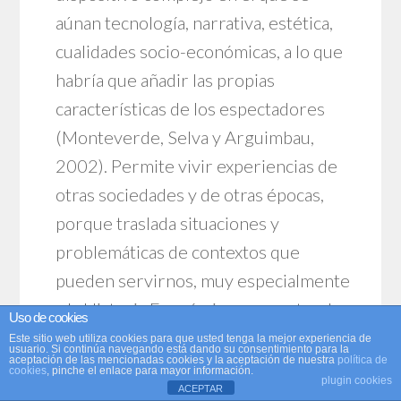
aúnan tecnología, narrativa, estética,
cualidades socio-económicas, a lo que
habría que añadir las propias
características de los espectadores
(Monteverde, Selva y Arguimbau,
2002). Permite vivir experiencias de
otras sociedades y de otras épocas,
porque traslada situaciones y
problemáticas de contextos que
pueden servirnos, muy especialmente
a la Historia Económica, para entender
Uso de cookies
aspectos de la realidad económica y
Este sitio web utiliza cookies para que usted tenga la mejor experiencia de
usuario. Si continúa navegando está dando su consentimiento para la
aceptación de las mencionadas cookies y la aceptación de nuestra
política de
empresarial de cada tiempo, por lo que
cookies
, pinche el enlace para mayor información.
plugin cookies
ACEPTAR
puede constituir uno de los recursos