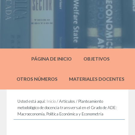
PÁGINA DE INICIO
OBJETIVOS
OTROS NÚMEROS
MATERIALES DOCENTES
Usted está aquí:
Inicio
/
Artículos
/
Planteamiento
metodológico de docencia transversal en el Grado de ADE:
Macroeconomía, Política Económica y Econometría