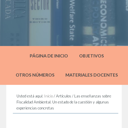
PÁGINA DE INICIO
OBJETIVOS
OTROS NÚMEROS
MATERIALES DOCENTES
Usted está aquí:
Inicio
/
Artículos
/
Las enseñanzas sobre
Fiscalidad Ambiental. Un estado de la cuestión y algunas
experiencias concretas