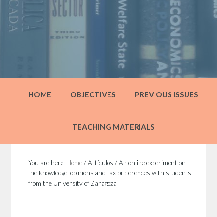
HOME
OBJECTIVES
PREVIOUS ISSUES
TEACHING MATERIALS
You are here:
Home
/
Artículos
/
An online experiment on
the knowledge, opinions and tax preferences with students
from the University of Zaragoza