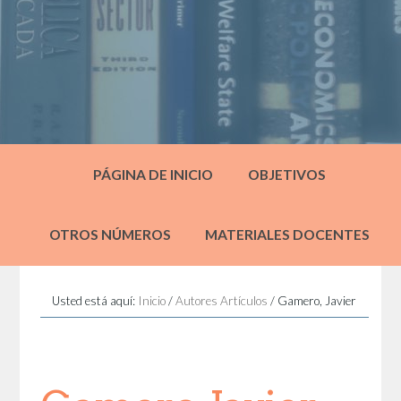
PÁGINA DE INICIO
OBJETIVOS
OTROS NÚMEROS
MATERIALES DOCENTES
Usted está aquí:
Inicio
/
Autores Artículos
/
Gamero, Javier