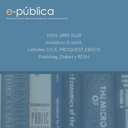
ISSN: 1885-5628
incluida en EconLit,
Latindex, DICE, PROQUEST, EBSCO
Publishing, Dialnet y RESH