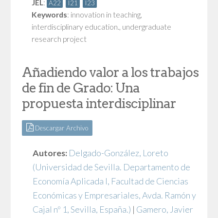
JEL
:
A22
I21
I23
Keywords
:
innovation in teaching
,
interdisciplinary education.
,
undergraduate
research project
Añadiendo valor a los trabajos
de fin de Grado: Una
propuesta interdisciplinar
Descargar Archivo
Autores:
Delgado-González, Loreto
(Universidad de Sevilla. Departamento de
Economía Aplicada I, Facultad de Ciencias
Económicas y Empresariales, Avda. Ramón y
Cajal nº 1, Sevilla, España.)
|
Gamero, Javier