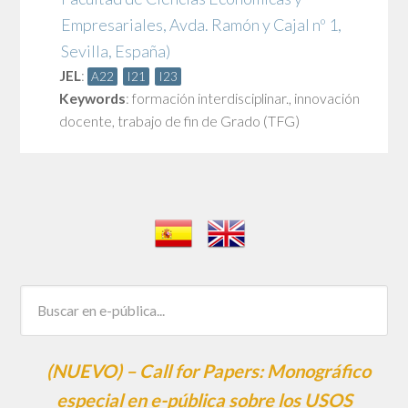
Empresariales, Avda. Ramón y Cajal nº 1,
Sevilla, España)
JEL
:
A22
I21
I23
Keywords
:
formación interdisciplinar.
,
innovación
docente
,
trabajo de fin de Grado (TFG)
(NUEVO) – Call for Papers: Monográfico
especial en e-pública sobre los USOS