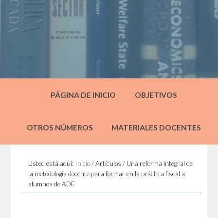
PÁGINA DE INICIO
OBJETIVOS
OTROS NÚMEROS
MATERIALES DOCENTES
Usted está aquí:
Inicio
/
Artículos
/
Una reforma integral de
la metodología docente para formar en la práctica fiscal a
alumnos de ADE