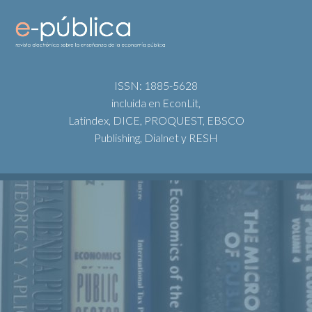
ISSN: 1885-5628
incluida en EconLit,
Latindex, DICE, PROQUEST, EBSCO
Publishing, Dialnet y RESH