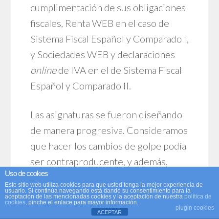
cumplimentación de sus obligaciones
fiscales, Renta WEB en el caso de
Sistema Fiscal Español y Comparado I,
y Sociedades WEB y declaraciones
online
de IVA en el de Sistema Fiscal
Español y Comparado II.
Las asignaturas se fueron diseñando
de manera progresiva. Consideramos
que hacer los cambios de golpe podía
ser contraproducente, y además,
Uso de cookies
existía un amplio margen de error sin
Este sitio web utiliza cookies para que usted tenga la mejor experiencia de
posibilidad de vuelta atrás. Además,
usuario. Si continúa navegando está dando su consentimiento para la
aceptación de las mencionadas cookies y la aceptación de nuestra
política de
cookies
, pinche el enlace para mayor información.
había que dar continuidad a la materia,
plugin cookies
ACEPTAR