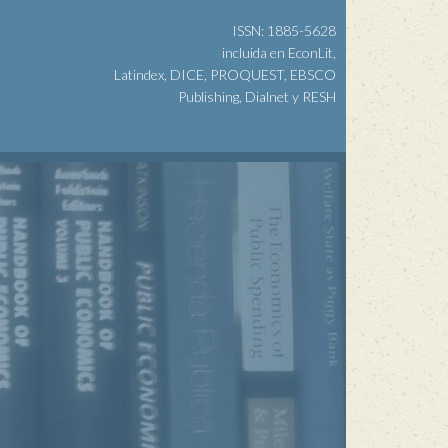
ISSN: 1885-5628
incluida en EconLit,
Latindex, DICE, PROQUEST, EBSCO
Publishing, Dialnet y RESH