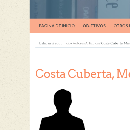
PÁGINA DE INICIO
OBJETIVOS
OTROS
Usted está aquí:
Inicio
/
Autores Artículos
/
Costa Cuberta, Me
Costa Cuberta, M