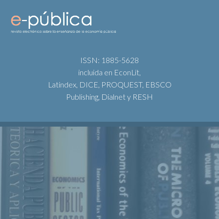
ISSN: 1885-5628
incluida en EconLit,
Latindex, DICE, PROQUEST, EBSCO
Publishing, Dialnet y RESH