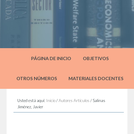
PÁGINA DE INICIO
OBJETIVOS
OTROS NÚMEROS
MATERIALES DOCENTES
Usted está aquí:
Inicio
/
Autores Artículos
/
Salinas
Jiménez, Javier