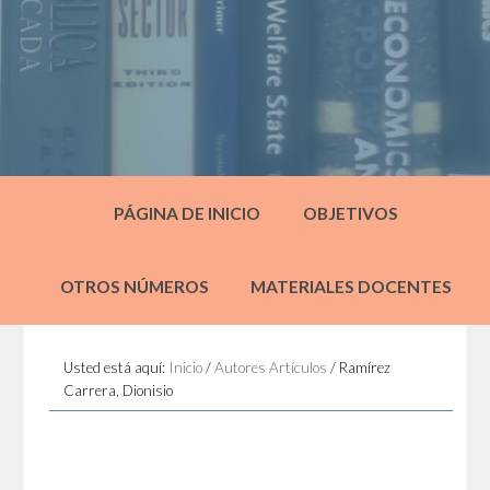
PÁGINA DE INICIO
OBJETIVOS
OTROS NÚMEROS
MATERIALES DOCENTES
Usted está aquí:
Inicio
/
Autores Artículos
/
Ramírez
Carrera, Dionisio