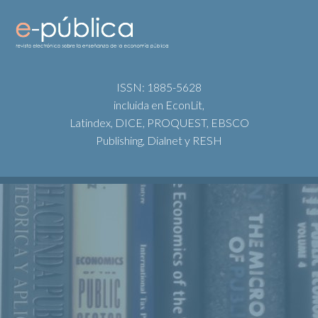
ISSN: 1885-5628
incluida en EconLit,
Latindex, DICE, PROQUEST, EBSCO
Publishing, Dialnet y RESH