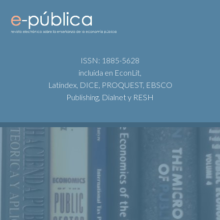
ISSN: 1885-5628
incluida en EconLit,
Latindex, DICE, PROQUEST, EBSCO
Publishing, Dialnet y RESH