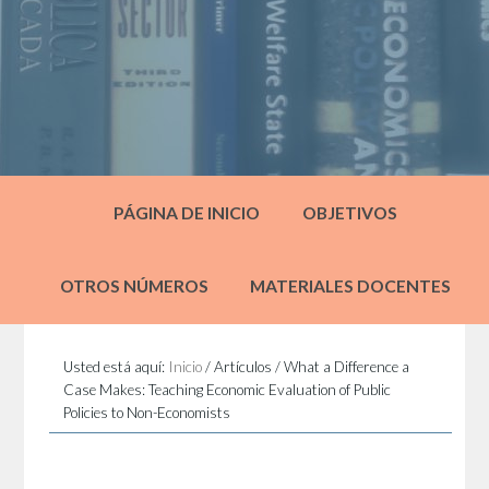
PÁGINA DE INICIO
OBJETIVOS
OTROS NÚMEROS
MATERIALES DOCENTES
Usted está aquí:
Inicio
/
Artículos
/
What a Difference a
Case Makes: Teaching Economic Evaluation of Public
Policies to Non-Economists