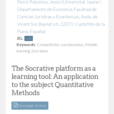
Peiró-Palomino, Jesús
(Universitat Jaume I.
Departamento de Economía, Facultad de
Ciencias Jurídicas y Económicas, Avda. de
Vicent Sos Baynat s/n, 12071−Castellón de la
Plana, España)
JEL
:
A20
Keywords
:
Competición
,
cuestionarios
,
Mobile
learning
,
Socrative
The Socrative platform as a
learning tool: An application
to the subject Quantitative
Methods
Descargar Archivo