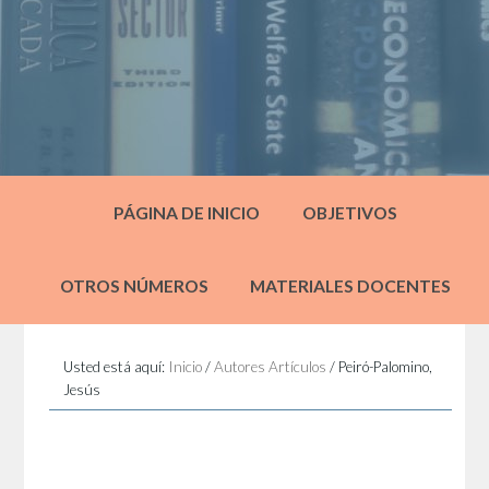
PÁGINA DE INICIO
OBJETIVOS
OTROS NÚMEROS
MATERIALES DOCENTES
Usted está aquí:
Inicio
/
Autores Artículos
/
Peiró-Palomino,
Jesús