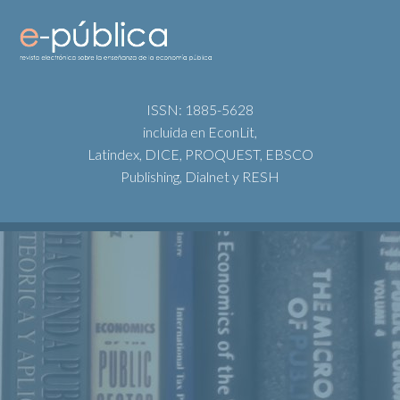
ISSN: 1885-5628
incluida en EconLit,
Latindex, DICE, PROQUEST, EBSCO
Publishing, Dialnet y RESH