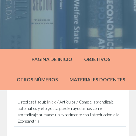
PÁGINA DE INICIO
OBJETIVOS
OTROS NÚMEROS
MATERIALES DOCENTES
Usted está aquí:
Inicio
/
Artículos
/
Cómo el aprendizaje
automático y el big data pueden ayudarnos con el
aprendizaje humano: un experimento con Introducción a la
Econometría