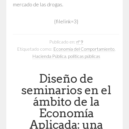
mercado de las drogas.
{filelink=3}
Publicado en:
nº 9
Etiquetado como:
Economía del Comportamiento
,
Hacienda Pública
,
políticas públicas
Diseño de
seminarios en el
ámbito de la
Economía
Aplicada: una